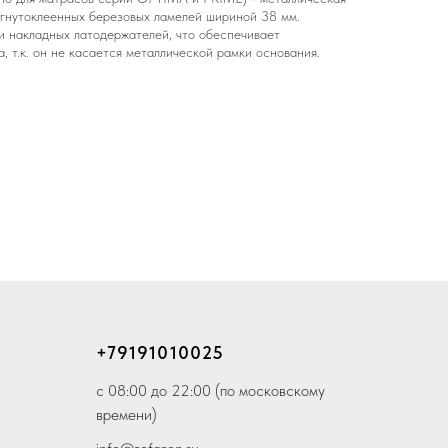
 гнутоклеенных березовых ламелей шириной 38 мм.
и накладных латодержателей, что обеспечивает
 т.к. он не касается металлической рамки основания.
+79
191010025
с 08:00 до 22:00 (по московскому
времени)