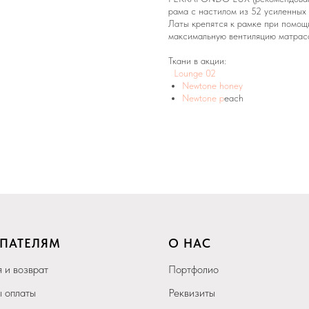
рама с настилом из 52 усиленных
Латы крепятся к рамке при помощ
максимальную вентиляцию матраса,
Ткани в акции:
Lounge 02
Newtonе honey
Newtone p
each
ПАТЕЛЯМ
О НАС
 и возврат
Портфолио
 оплаты
Реквизиты