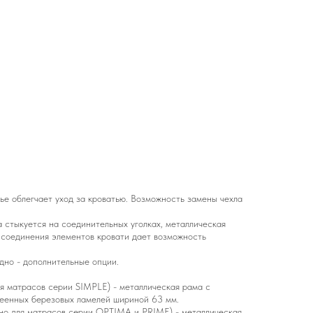
ье облегчает уход за кроватью. Возможность замены чехла
 стыкуется на соединительных уголках, металлическая
б соединения элементов кровати дает возможность
дно - дополнительные опции.
матрасов серии SIMPLE) - металлическая рама с
леенных березовых ламелей шириной 63 мм.
 для матрасов серии OPTIMA и PRIME) - металлическая