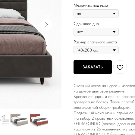
Механизм подъема
Сдвижное дно
Размер спального места
ЗАКАЗАТЬ
Съемный чехол на царге и изголов
на другое цветовое решение.
Крепление царги и спинки каркаса
траверса на болтах. Такой спосо
многократной сборки-разборки.
Подъемный механизм и сдвижное 
На выбор 2 кроватных основания:
FERRAFONDO (рекомендовано для 
настилом из 26 усиленных гнуток
FERRAFONDO LUX (рекомендовано