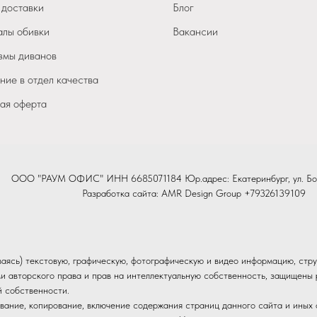
 доставки
Блог
лы обивки
Вакансии
мы диванов
ие в отдел качества
ая оферта
ООО "РАУМ ОФИС" ИНН 6685071184 Юр.адрес: Екатеринбург, ул. Бо
Разработка сайта:
AMR Design Group
+79326139109
иваясь) текстовую, графическую, фотографическую и видео информацию, стру
и авторского права и прав на интеллектуальную собственность, защищен
й собственности.
вание, копирование, включение содержания страниц данного сайта и иных о