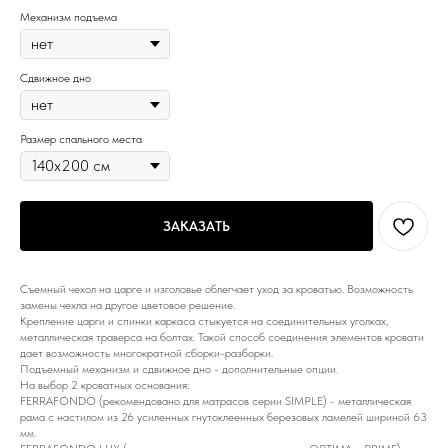
Механизм подъема
Сдвижное дно
Размер спального места
ЗАКАЗАТЬ
Съемный чехол на царге и изголовье облегчает уход за кроватью. Возможность
замены чехла на другое цветовое решение.
Крепление царги и спинки каркаса стыкуется на соединительных уголках,
металлическая траверса на болтах. Такой способ соединения элементов кровати
дает возможность многократной сборки-разборки.
Подъемный механизм и сдвижное дно - дополнительные опции.
На выбор 2 кроватных основания:
FERRAFONDO (рекомендовано для матрасов серии SIMPLE) - металлическая
рама с настилом из 26 усиленных гнутоклеенных березовых ламелей шириной 63
мм.