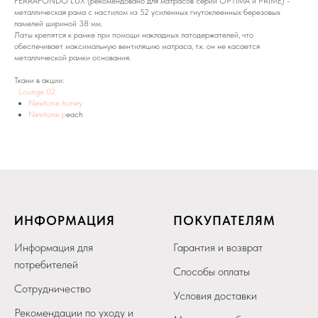
FERRAFONDO LUX (рекомендовано для матрасов серии OPTIMA и PRIME) -
металлическая рама с настилом из 52 усиленных гнутоклеенных березовых
ламелей шириной 38 мм.
Латы крепятся к рамке при помощи накладных латодержателей, что
обеспечивает максимальную вентиляцию матраса, т.к. он не касается
металлической рамки основания.
Ткани в акции:
Lounge 02
Newtonе honey
Newtone p
each
ИНФОРМАЦИЯ
ПОКУПАТЕЛЯМ
Информация для
Гарантия и возврат
потребителей
Способы оплаты
Сотрудничество
Условия доставки
Рекомендации по уходу и