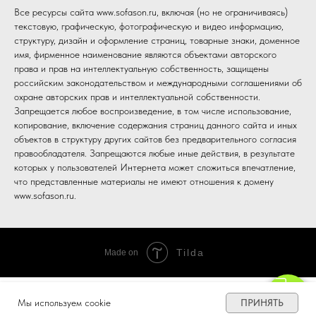
Все ресурсы сайта www.sofason.ru, включая (но не ограничиваясь)
текстовую, графическую, фотографическую и видео информацию,
структуру, дизайн и оформление страниц, товарные знаки, доменное
имя, фирменное наименование являются объектами авторского
права и прав на интеллектуальную собственность, защищены
российским законодательством и международными соглашениями об
охране авторских прав и интеллектуальной собственности.
Запрещается любое воспроизведение, в том числе использование,
копирование, включение содержания страниц данного сайта и иных
объектов в структуру других сайтов без предварительного согласия
правообладателя. Запрещаются любые иные действия, в результате
которых у пользователей Интернета может сложиться впечатление,
что представленные материалы не имеют отношения к домену
www.sofason.ru.
Tilda
Made on
ПРИНЯТЬ
Мы используем cookie
Диваны
Почему мы
Шоурумы
ЛК