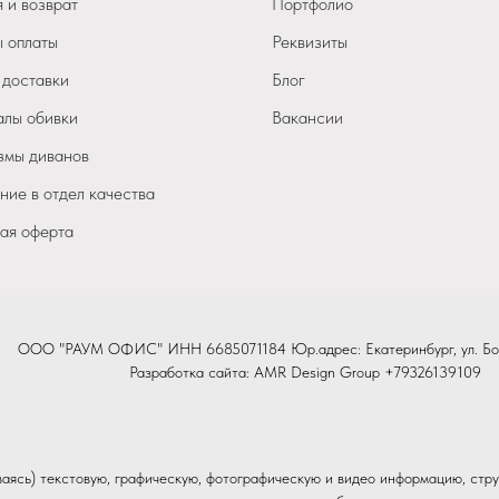
 и возврат
Портфолио
 оплаты
Реквизиты
 доставки
Блог
лы обивки
Вакансии
мы диванов
ие в отдел качества
ая оферта
ООО "РАУМ ОФИС" ИНН 6685071184 Юр.адрес: Екатеринбург, ул. Бо
Разработка сайта:
AMR Design Group
+79326139109
иваясь) текстовую, графическую, фотографическую и видео информацию, стру