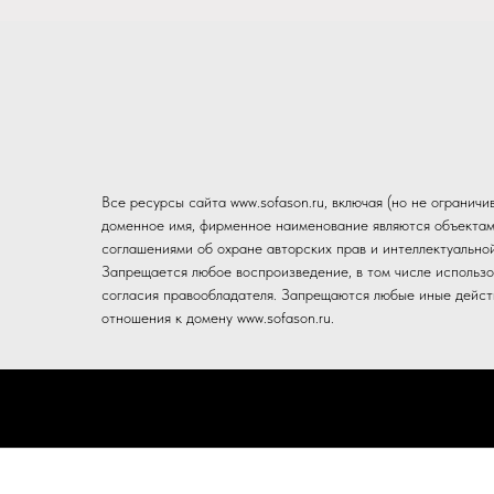
Все ресурсы сайта www.sofason.ru, включая (но не огранич
доменное имя, фирменное наименование являются объектам
соглашениями об охране авторских прав и интеллектуально
Запрещается любое воспроизведение, в том числе использо
согласия правообладателя. Запрещаются любые иные действ
отношения к домену www.sofason.ru.