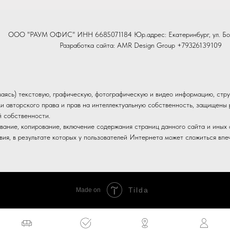
ООО "РАУМ ОФИС" ИНН 6685071184 Юр.адрес: Екатеринбург, ул. Бо
Разработка сайта:
AMR Design Group
+79326139109
иваясь) текстовую, графическую, фотографическую и видео информацию, стру
и авторского права и прав на интеллектуальную собственность, защищен
й собственности.
вание, копирование, включение содержания страниц данного сайта и иных о
ия, в результате которых у пользователей Интернета может сложиться впе
Tilda
Made on