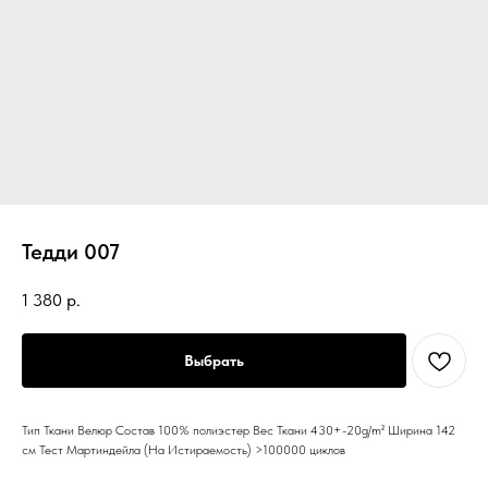
Тедди 007
1 380
р.
Выбрать
Тип Ткани Велюр Состав 100% полиэстер Вес Ткани 430+-20g/m² Ширина 142
см Тест Мартиндейла (На Истираемость) >100000 циклов