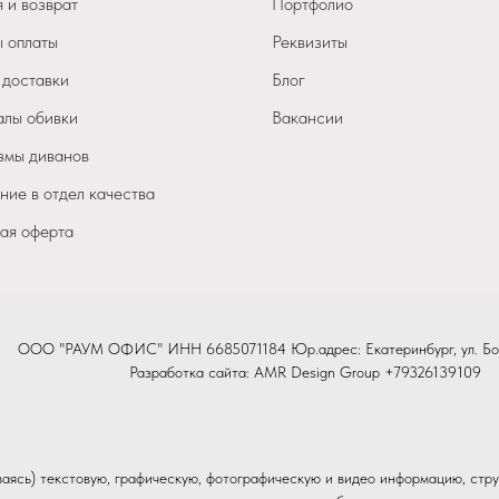
 и возврат
Портфолио
 оплаты
Реквизиты
 доставки
Блог
лы обивки
Вакансии
мы диванов
ие в отдел качества
ая оферта
ООО "РАУМ ОФИС" ИНН 6685071184 Юр.адрес: Екатеринбург, ул. Бо
Разработка сайта:
AMR Design Group
+79326139109
иваясь) текстовую, графическую, фотографическую и видео информацию, стру