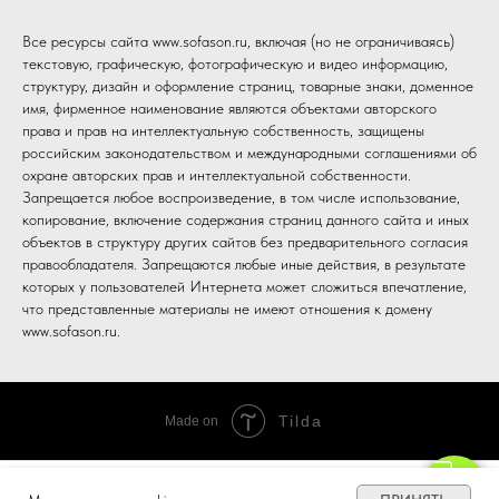
Все ресурсы сайта www.sofason.ru, включая (но не ограничиваясь)
текстовую, графическую, фотографическую и видео информацию,
структуру, дизайн и оформление страниц, товарные знаки, доменное
имя, фирменное наименование являются объектами авторского
права и прав на интеллектуальную собственность, защищены
российским законодательством и международными соглашениями об
охране авторских прав и интеллектуальной собственности.
Запрещается любое воспроизведение, в том числе использование,
копирование, включение содержания страниц данного сайта и иных
объектов в структуру других сайтов без предварительного согласия
правообладателя. Запрещаются любые иные действия, в результате
которых у пользователей Интернета может сложиться впечатление,
что представленные материалы не имеют отношения к домену
www.sofason.ru.
Tilda
Made on