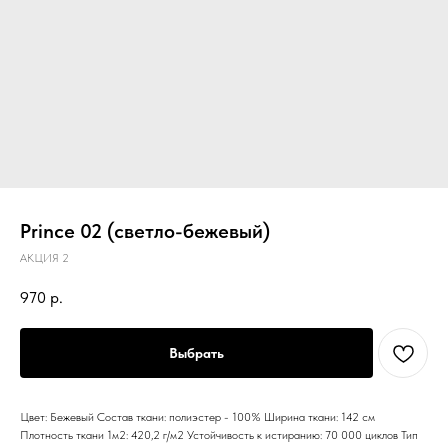
Prince 02 (светло-бежевый)
АКЦИЯ 2
970
р.
Выбрать
Цвет: Бежевый Состав ткани: полиэстер - 100% Ширина ткани: 142 см
Плотность ткани 1м2: 420,2 г/м2 Устойчивость к истиранию: 70 000 циклов Тип