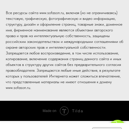
Все ресурсы сайта www.sofason.ru, включая (но не ограничиваясь)
текстовую, графическую, фотографическую и видео информацию,
структуру, дизайн и оформление страниц, товарные знаки, доменное
имя, фирменное наименование являются объектами авторского
права и прав на интеллектуальную собственность, защищены
российским законодательством и международными соглашениями об
охране авторских прав и интеллектуальной собственности.
Запрещается любое воспроизведение, в том числе использование,
копирование, включение содержания страниц данного сайта и иных
объектов в структуру других сайтов без предварительного согласия
правообладателя. Запрещаются любые иные действия, в результате
которых у пользователей Интернета может сложиться впечатление,
что представленные материалы не имеют отношения к домену
www.sofason.ru.
Tilda
Made on