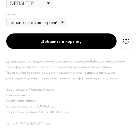
опоры
Добавить в корзину
Диван-кровать с надёжным металлическим каркасом Reforce, с механизмом
трансформации Sofa Premium с тремя положениями наклона спинки.
Увеличенное посадочное место позволяет спать на диване одному не
раскладывая диван, а также обеспечивает комфортный отдых на диване
Вместительный бельевой ящик.
Съёмный чехол.
Адаптивная спинка.
Спальное место: 1450*1950 мм
Габаритный размер 2300х1180х850 мм
ДxШxВ: 2300x1180x900 мм