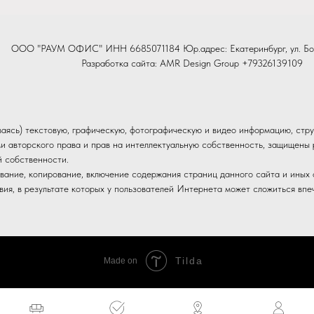
ООО "РАУМ ОФИС" ИНН 6685071184 Юр.адрес: Екатеринбург, ул. Бо
Разработка сайта:
AMR Design Group
+79326139109
иваясь) текстовую, графическую, фотографическую и видео информацию, стру
и авторского права и прав на интеллектуальную собственность, защищен
й собственности.
вание, копирование, включение содержания страниц данного сайта и иных о
ия, в результате которых у пользователей Интернета может сложиться впе
Tilda
Made on