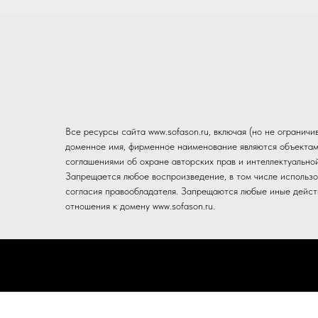
Все ресурсы сайта www.sofason.ru, включая (но не огранич
доменное имя, фирменное наименование являются объектам
соглашениями об охране авторских прав и интеллектуально
Запрещается любое воспроизведение, в том числе использо
согласия правообладателя. Запрещаются любые иные действ
отношения к домену www.sofason.ru.