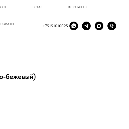
БЛОГ
О НАС
КОНТАКТЫ
КРОВАТИ
+79191010025
тло-бежевый)