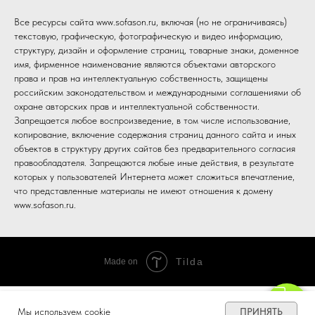
Все ресурсы сайта www.sofason.ru, включая (но не ограничиваясь)
текстовую, графическую, фотографическую и видео информацию,
структуру, дизайн и оформление страниц, товарные знаки, доменное
имя, фирменное наименование являются объектами авторского
права и прав на интеллектуальную собственность, защищены
российским законодательством и международными соглашениями об
охране авторских прав и интеллектуальной собственности.
Запрещается любое воспроизведение, в том числе использование,
копирование, включение содержания страниц данного сайта и иных
объектов в структуру других сайтов без предварительного согласия
правообладателя. Запрещаются любые иные действия, в результате
которых у пользователей Интернета может сложиться впечатление,
что представленные материалы не имеют отношения к домену
www.sofason.ru.
Tilda
Made on
ПРИНЯТЬ
Мы используем cookie