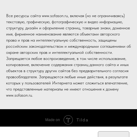
Все ресурсы сайта www.sofason.ru, включая (но не ограничиваясь)
текстовую, графическую, фотографическую и видео информацию,
структуру, дизайн и оформление страниц, товарные знаки, доменное
имя, фирменное наименование являются объектами авторского
права и прав на интеллектуальную собственность, защищены
российским законодательством и международными соглашениями об
охране авторских прав и интеллектуальной собственности.
Запрещается любое воспроизведение, в том числе использование,
копирование, включение содержания страниц данного сайта и иных
объектов в структуру других сайтов без предварительного согласия
правообладателя. Запрещаются любые иные действия, в результате
которых у пользователей Интернета может сложиться впечатление,
что представленные материалы не имеют отношения к домену
www.sofason.ru.
Tilda
Made on