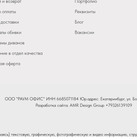
 и возврат
Портфолио
 оплаты
Реквизиты
 доставки
Блог
лы обивки
Вакансии
мы диванов
ие в отдел качества
ая оферта
ООО "РАУМ ОФИС" ИНН 6685071184 Юр.адрес: Екатеринбург, ул. Бо
Разработка сайта:
AMR Design Group
+79326139109
иваясь) текстовую, графическую, фотографическую и видео информацию, стру