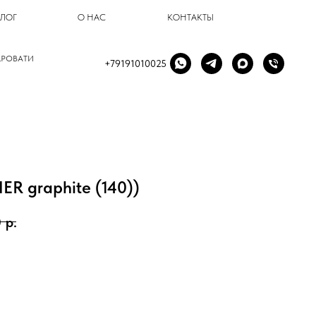
БЛОГ
О НАС
КОНТАКТЫ
КРОВАТИ
+79191010025
R graphite (140))
0
р.