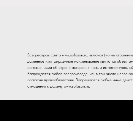
Все ресурсы сайта www.sofason.ru, включая (но не огранич
доменное имя, фирменное наименование являются объектам
соглашениями об охране авторских прав и интеллектуально
Запрещается любое воспроизведение, в том числе использо
согласия правообладателя. Запрещаются любые иные действ
отношения к домену www.sofason.ru.