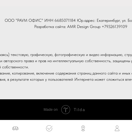
ООО "РАУМ ОФИС" ИНН 6685071184 Юр.адрес: Екатеринбург, ул. Бо
Разработка сайта:
AMR Design Group
+79326139109
иваясь) текстовую, графическую, фотографическую и видео информацию, стру
и авторского права и прав на интеллектуальную собственность, защищен
й собственности.
вание, копирование, включение содержания страниц данного сайта и иных о
ия, в результате которых у пользователей Интернета может сложиться впе
Tilda
Made on