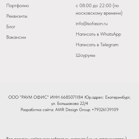
Портфолио
с 08:00 до 22:00 (по
московскому времени)
Реквизиты
info@sofason.ru
Блог
Написать в WhatsApp
Вакансии
Написать в Telegram
Шоурумы
ООО "РАУМ ОФИС" ИНН 6685071184 Юр.адрес: Екатеринбург,
ул. Большакова 22/4
Разработка сайта:
AMR Design Group
+79326139109
Все ресурсы сайта www.sofason.ru, включая (но не ограничиваясь)