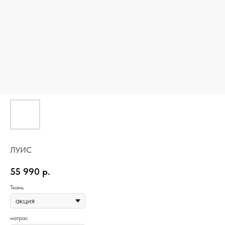
ЛУИС
55 990
р.
Ткань
матрас