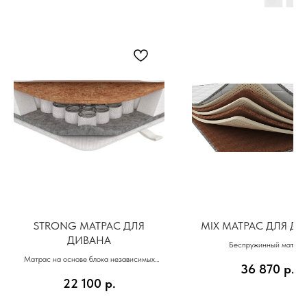
STRONG МАТРАС ДЛЯ
MIX МАТРАС ДЛЯ Д
ДИВАНА
Беспружинный матрас
Матрас на основе блока независимых
36 870
р.
пружин (512) и латексированной кокосовой
22 100
р.
койры