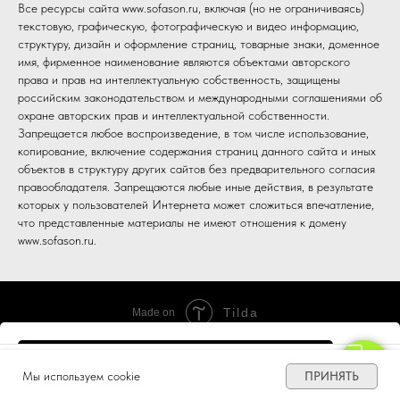
Все ресурсы сайта www.sofason.ru, включая (но не ограничиваясь)
текстовую, графическую, фотографическую и видео информацию,
структуру, дизайн и оформление страниц, товарные знаки, доменное
имя, фирменное наименование являются объектами авторского
права и прав на интеллектуальную собственность, защищены
российским законодательством и международными соглашениями об
охране авторских прав и интеллектуальной собственности.
Запрещается любое воспроизведение, в том числе использование,
копирование, включение содержания страниц данного сайта и иных
объектов в структуру других сайтов без предварительного согласия
правообладателя. Запрещаются любые иные действия, в результате
которых у пользователей Интернета может сложиться впечатление,
что представленные материалы не имеют отношения к домену
www.sofason.ru.
Tilda
Made on
в корзину
ПРИНЯТЬ
Мы используем cookie
Диваны
Почему мы
Шоурумы
ЛК