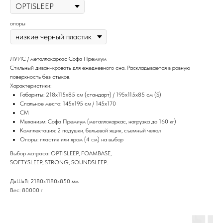
опоры
ЛУИС / металлокаркас Софа Премиум
Стильный диван-кровать для ежедневного сна. Раскладывается в ровную
поверхность без стыков.
Характеристики:
Габариты: 218х115х85 см (стандарт) / 195x115х85 см (S)
Спальное место: 145х195 см / 145х170
CM
Механизм: Софа Премиум (металлокаркас, нагрузка до 160 кг)
Комплектация: 2 подушки, бельевой ящик, съемный чехол
Опоры: пластик или хром (4 см) на выбор
Выбор матраса: OPTISLEEP, FOAMBASE,
SOFTYSLEEP, STRONG, SOUNDSLEEP.
ДxШxВ: 2180x1180x850 мм
Вес: 80000 г