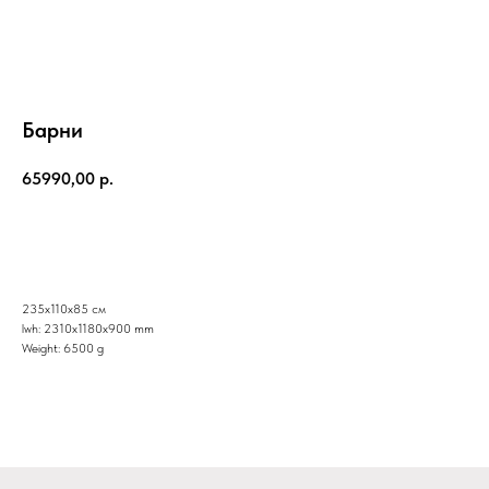
Барни
65990,00
р.
в корзину
235х110х85 см
lwh: 2310x1180x900 mm
Weight: 6500 g