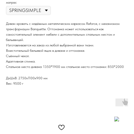
матрас
Диван-кровать с надёжным металлическим каркасом Reforce, с механизмом
трансформации Banquette. Оттоманка может использоваться как
самостоятельный элемент мебели с дополнительным спальным местом и
бельевицей.
Изготавливается на заказ из любой выбранной вами ткани.
Вместительный бельевой ящик в диване и оттоманке.
Съёмный чехол.
Адаптивная спинка.
Спальное место дивана: 1350*1900 мм спальное место оттоманки: 850*2000
ДxШxВ: 2750x1100x900 мм
Вес: 9500 г