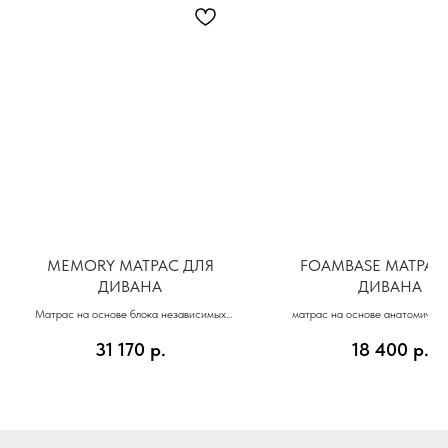
MEMORY МАТРАС ДЛЯ
FOAMBASE МАТРАС
ДИВАНА
ДИВАНА
Матрас на основе блока независимых
матрас на основе анатомичес
пружин (512) и анатомической пены с
31 170
р.
18 400
р.
эффектом памяти MEMORY FOAM