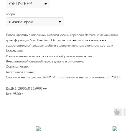
опоры
Диван-кровать с надёжным металлическим каркасом Reforce, с механизмом
трансформации Sofa Premium. Оттоманка может использоваться как
самостоятельный элемент мебели с дополнительным спальным местом и
бельевицей.
Изготавливается на заказ из любой выбранной вами ткани.
Вместительный бельевой ящик в диване и оттоманке.
Съёмный чехол.
Адаптивная спинка.
Спальное место дивана: 1400*1950 мм спальное место оттоманки: 850*2000
ДxШxВ: 2800x1180x900 мм
Вес: 9500 г