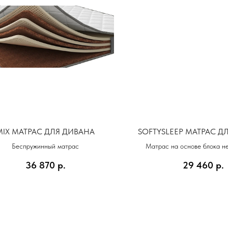
MIX МАТРАС ДЛЯ ДИВАНА
SOFTYSLEEP МАТРАС Д
Беспружинный матрас
Матрас на основе блока н
пружин (512) и натурально
36 870
р.
29 460
р.