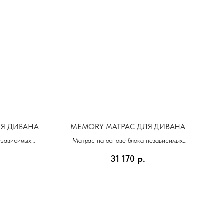
ЛЯ ДИВАНА
MEMORY МАТРАС ДЛЯ ДИВАНА
езависимых
Матрас на основе блока независимых
го латекса
пружин (512) и анатомической пены с
31 170
р.
эффектом памяти MEMORY FOAM