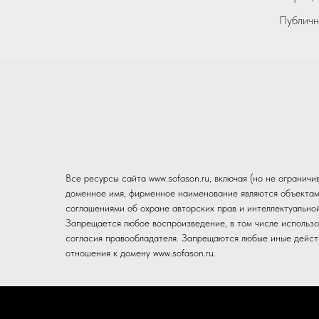
Публичн
Все ресурсы сайта www.sofason.ru, включая (но не огранич
доменное имя, фирменное наименование являются объектам
соглашениями об охране авторских прав и интеллектуально
Запрещается любое воспроизведение, в том числе использо
согласия правообладателя. Запрещаются любые иные действ
отношения к домену www.sofason.ru.