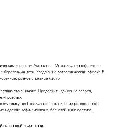
лическим каркасом Аккордеон. Механизм трансформации
 с березовыми латы, создающие ортопедический эффект. В
ноценное, ровное спальное место.
иподняв его в начале. Продолжить движение вперед,
е «кровать».
евому ящику необходимо поднять сидение разложенного
ие надежно зафиксировано, бельевой ящик доступен.
й выбранной вами ткани.