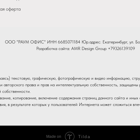
ая оферта
ООО "РАУМ ОФИС" ИНН 6685071184 Юр.адрес: Екатеринбург, ул. Бо
Разработка сайта:
AMR Design Group
+79326139109
иваясь) текстовую, графическую, фотографическую и видео информацию, стру
и авторского права и прав на интеллектуальную собственность, защищен
й собственности.
вание, копирование, включение содержания страниц данного сайта и иных о
ия, в результате которых у пользователей Интернета может сложиться впе
Tilda
Made on