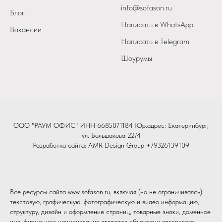
info@sofason.ru
Блог
Написать в WhatsApp
Вакансии
Написать в Telegram
Шоурумы
ООО "РАУМ ОФИС" ИНН 6685071184 Юр.адрес: Екатеринбург,
ул. Большакова 22/4
Разработка сайта:
AMR Design Group
+79326139109
Все ресурсы сайта www.sofason.ru, включая (но не ограничиваясь)
текстовую, графическую, фотографическую и видео информацию,
структуру, дизайн и оформление страниц, товарные знаки, доменное
имя, фирменное наименование являются объектами авторского