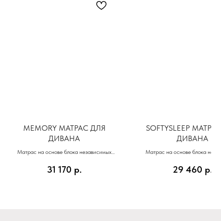
MEMORY МАТРАС ДЛЯ
SOFTYSLEEP МАТРА
ДИВАНА
ДИВАНА
Матрас на основе блока независимых
Матрас на основе блока неза
пружин (512) и анатомической пены с
пружин (512) и натурального 
31 170
р.
29 460
р.
эффектом памяти MEMORY FOAM