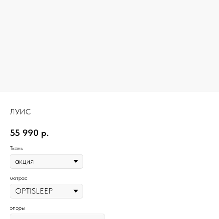
ЛУИС
55 990
р.
Ткань
матрас
опоры