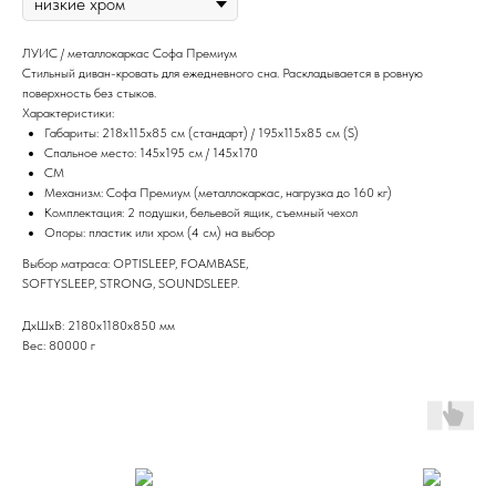
ЛУИС / металлокаркас Софа Премиум
Стильный диван-кровать для ежедневного сна. Раскладывается в ровную
поверхность без стыков.
Характеристики:
Габариты: 218х115х85 см (стандарт) / 195x115х85 см (S)
Спальное место: 145х195 см / 145х170
CM
Механизм: Софа Премиум (металлокаркас, нагрузка до 160 кг)
Комплектация: 2 подушки, бельевой ящик, съемный чехол
Опоры: пластик или хром (4 см) на выбор
Выбор матраса: OPTISLEEP, FOAMBASE,
SOFTYSLEEP, STRONG, SOUNDSLEEP.
ДxШxВ: 2180x1180x850 мм
Вес: 80000 г